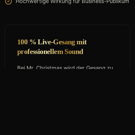
Hochwertige Wirkung für Business-Publikum
100 % Live-Gesang mit
professionellem Sound
Bei Mr. Christmas wird der Gesang zu
100 % live gesungen – ehrlich, warm,
kraftvoll und publikumsnah. Die Musik
wird über eine professionelle
Produktion eingespielt, damit Sound,
Timing und Atmosphäre zuverlässig
funktionieren. So entsteht die perfekte
Kombination aus echter Live-Stimme,